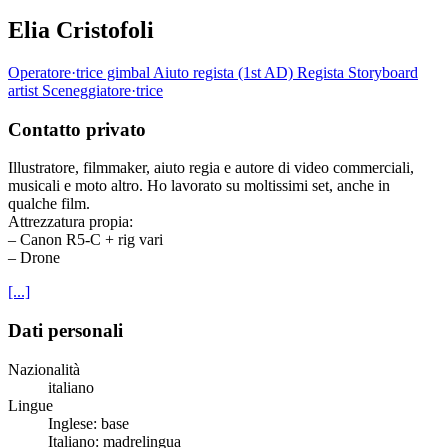
Elia Cristofoli
Operatore·trice gimbal
Aiuto regista (1st AD)
Regista
Storyboard
artist
Sceneggiatore·trice
Contatto privato
Illustratore, filmmaker, aiuto regia e autore di video commerciali,
musicali e moto altro. Ho lavorato su moltissimi set, anche in
qualche film.
Attrezzatura propia:
– Canon R5-C + rig vari
– Drone
[...]
Dati personali
Nazionalità
italiano
Lingue
Inglese: base
Italiano: madrelingua