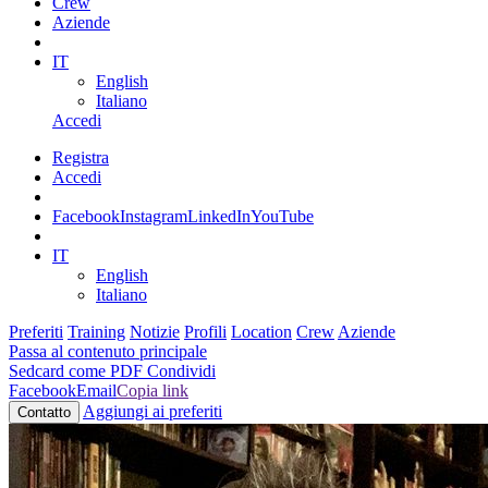
Crew
Aziende
IT
English
Italiano
Accedi
Registra
Accedi
Facebook
Instagram
LinkedIn
YouTube
IT
English
Italiano
Preferiti
Training
Notizie
Profili
Location
Crew
Aziende
Passa al contenuto principale
Sedcard come PDF
Condividi
Facebook
Email
Copia link
Aggiungi ai preferiti
Contatto