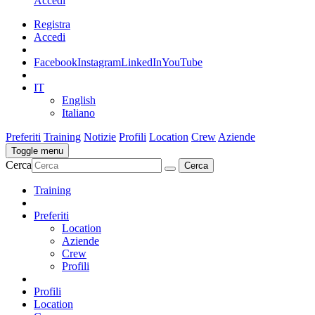
Accedi
Registra
Accedi
Facebook
Instagram
LinkedIn
YouTube
IT
English
Italiano
Preferiti
Training
Notizie
Profili
Location
Crew
Aziende
Toggle menu
Cerca
Training
Preferiti
Location
Aziende
Crew
Profili
Profili
Location