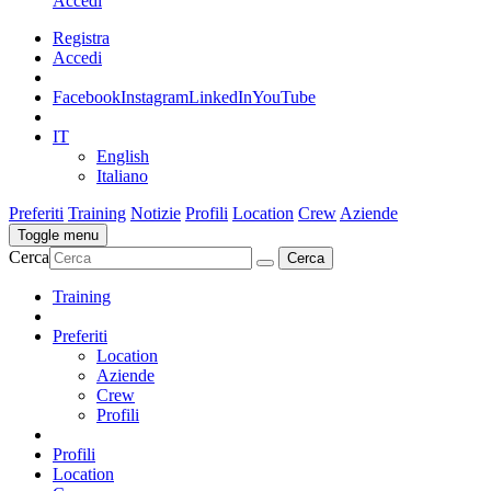
Accedi
Registra
Accedi
Facebook
Instagram
LinkedIn
YouTube
IT
English
Italiano
Preferiti
Training
Notizie
Profili
Location
Crew
Aziende
Toggle menu
Cerca
Training
Preferiti
Location
Aziende
Crew
Profili
Profili
Location