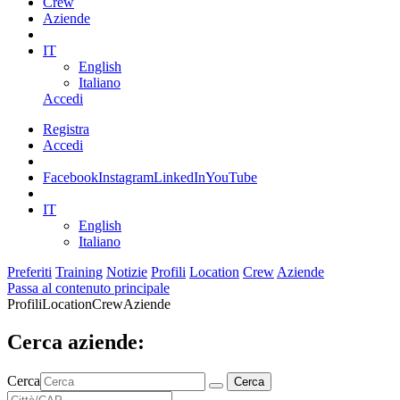
Crew
Aziende
IT
English
Italiano
Accedi
Registra
Accedi
Facebook
Instagram
LinkedIn
YouTube
IT
English
Italiano
Preferiti
Training
Notizie
Profili
Location
Crew
Aziende
Passa al contenuto principale
Profili
Location
Crew
Aziende
Cerca aziende:
Cerca