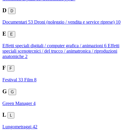
D
D
Documentari
53
Droni (noleggio / vendita e service riprese)
10
E
E
Effetti speciali digitali / computer grafica / animazioni
6
Effetti
speciali scenotecnici / del trucco / animatronica / riproduzioni
anatomiche
2
F
F
Festival
33
Film
8
G
G
Green Manager
4
L
L
Lungometraggi
42