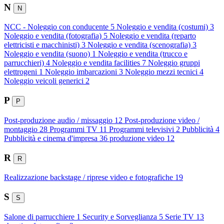
N
N
NCC - Noleggio con conducente
5
Noleggio e vendita (costumi)
3
Noleggio e vendita (fotografia)
5
Noleggio e vendita (reparto
elettricisti e macchinisti)
3
Noleggio e vendita (scenografia)
3
Noleggio e vendita (suono)
1
Noleggio e vendita (trucco e
parrucchieri)
4
Noleggio e vendita facilities
7
Noleggio gruppi
elettrogeni
1
Noleggio imbarcazioni
3
Noleggio mezzi tecnici
4
Noleggio veicoli generici
2
P
P
Post-produzione audio / missaggio
12
Post-produzione video /
montaggio
28
Programmi TV
11
Programmi televisivi
2
Pubblicità
4
Pubblicità e cinema d'impresa
36
produzione video
12
R
R
Realizzazione backstage / riprese video e fotografiche
19
S
S
Salone di parrucchiere
1
Security e Sorveglianza
5
Serie TV
13